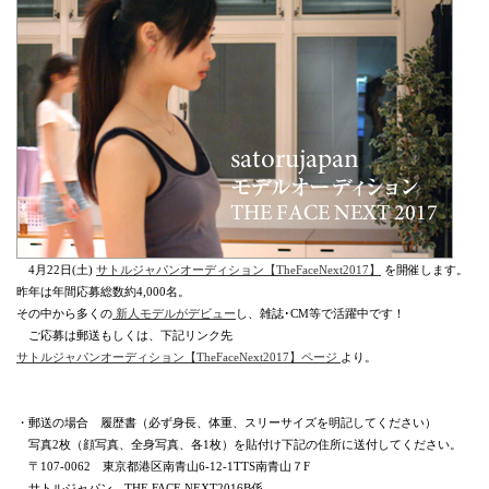
4月22日(土)
サトルジャパンオーディション【TheFaceNext2017】
を開催します。
昨年は年間応募総数約4,000名。
その中から多くの
新人モデルがデビュー
し、雑誌･CM等で活躍中です！
ご応募は郵送もしくは、下記リンク先
サトルジャパンオーディション【TheFaceNext2017】ページ
より。
・郵送の場合 履歴書（必ず身長、体重、スリーサイズを明記してください）
写真2枚（顔写真、全身写真、各1枚）を貼付け下記の住所に送付してください。
〒107-0062 東京都港区南青山6-12-1TTS南青山７F
サトルジャパン THE FACE NEXT2016B係