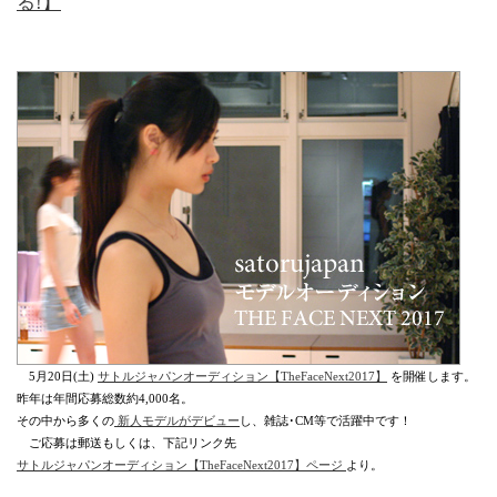
る!】
5月20日(土)
サトルジャパンオーディション【TheFaceNext2017】
を開催します。
昨年は年間応募総数約4,000名。
その中から多くの
新人モデルがデビュー
し、雑誌･CM等で活躍中です！
ご応募は郵送もしくは、下記リンク先
サトルジャパンオーディション【TheFaceNext2017】ページ
より。