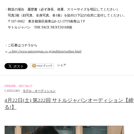
・郵送の場合 履歴書（必ず身長、体重、スリーサイズを明記してください）
写真2枚（顔写真、全身写真、各1枚）を貼付け下記の住所に送付してください。
〒107-0062 東京都港区南青山6-12-1TTS南青山７F
サトルジャパン THE FACE NEXT2016B係
・ご応募はコチラから
→
→http://www.satorujapan.co.jp/audition/outline.html
シェア
UPDATE : 2017.04.17
CATEGORY :
モデル・オーディション
4月22日(土) 第222回 サトルジャパンオーディション【
る!】