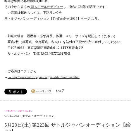
昨年は年間応募総数約4,000名。
その中から多くの
新人モデルがデビュー
し、雑誌･CM等で活躍中です！
ご応募は郵送もしくは、下記リンク先
サトルジャパンオーディション【TheFaceNext2017】ページ
より。
・郵送の場合 履歴書（必ず身長、体重、スリーサイズを明記してください）
写真2枚（顔写真、全身写真、各1枚）を貼付け下記の住所に送付してください。
〒107-0062 東京都港区南青山6-12-1TTS南青山７F
サトルジャパン THE FACE NEXT2017B係
・ご応募はコチラから
→
→http://www.satorujapan.co.jp/audition/outline.html
シェア
UPDATE : 2017.05.15
CATEGORY :
モデル・オーディション
5月20日(土) 第223回 サトルジャパンオーディション【