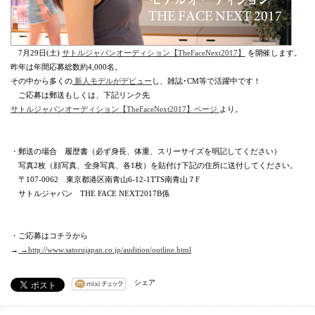
7月29日(土)
サトルジャパンオーディション【TheFaceNext2017】
を開催します。
昨年は年間応募総数約4,000名。
その中から多くの
新人モデルがデビュー
し、雑誌･CM等で活躍中です！
ご応募は郵送もしくは、下記リンク先
サトルジャパンオーディション【TheFaceNext2017】ページ
より。
・郵送の場合 履歴書（必ず身長、体重、スリーサイズを明記してください）
写真2枚（顔写真、全身写真、各1枚）を貼付け下記の住所に送付してください。
〒107-0062 東京都港区南青山6-12-1TTS南青山７F
サトルジャパン THE FACE NEXT2017B係
・ご応募はコチラから
→
→http://www.satorujapan.co.jp/audition/outline.html
シェア