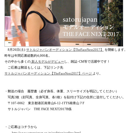
8月26日(土)
サトルジャパンオーディション【TheFaceNext2017】
を開催します。
昨年は年間応募総数約4,000名。
その中から多くの
新人モデルがデビュー
し、雑誌･CM等で活躍中です！
ご応募は郵送もしくは、下記リンク先
サトルジャパンオーディション【TheFaceNext2017】ページ
より。
・郵送の場合 履歴書（必ず身長、体重、スリーサイズを明記してください）
写真2枚（顔写真、全身写真、各1枚）を貼付け下記の住所に送付してください。
〒107-0062 東京都港区南青山6-12-1TTS南青山７F
サトルジャパン THE FACE NEXT2017B係
・ご応募はコチラから
→
→http://www.satorujapan.co.jp/audition/outline.html