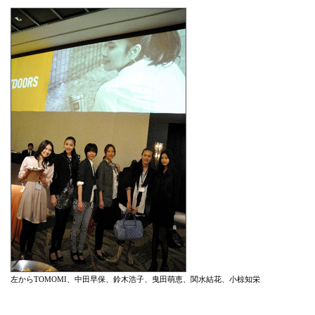
左からTOMOMI、中田早保、鈴木浩子、曳田萌恵、関水結花、小椋知栄