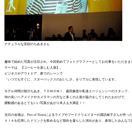
ナチュラルな笑顔のちあきさん
趣味で始めた写真が注目され、今回初めてフォトグラファーとしてお仕事をいただきま
テーマは、【コーヒーを楽しむ人達】。
ビジネスやアウトドア、家でのシーンで
「いつでもすぐに、スターバックスのおいしさ」をリアルに表現しています。
モデル仲間の朝川ちあき、ＴＯＭＯＭＩ、森田麻恵や私達エージェンシーのスタッフ、
仲の良いヘアメイクやカメラマンの方など多くの人達が協力をしてくれたおかげで、
躍動感のあるとてもいい写真があがり本人も大満足！！
当日の会場は、Port of Notesによるライブやフードクリエイターの諏訪綾子さんが作
ＶＩＡを応用したドリンクを飲めるなど指向を凝らした演出があり、参加したみんなで