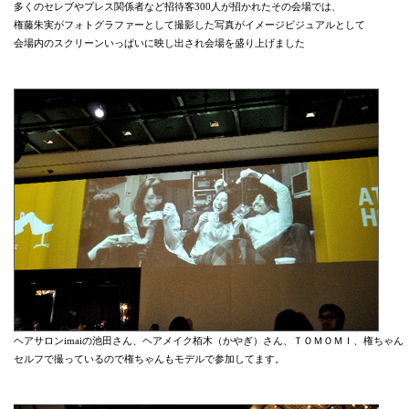
多くのセレブやプレス関係者など招待客300人が招かれたその会場では、
権藤朱実がフォトグラファーとして撮影した写真がイメージビジュアルとして
会場内のスクリーンいっぱいに映し出され会場を盛り上げました
ヘアサロンimaiの池田さん、ヘアメイク栢木（かやぎ）さん、ＴＯＭＯＭＩ、権ちゃん
セルフで撮っているので権ちゃんもモデルで参加してます。