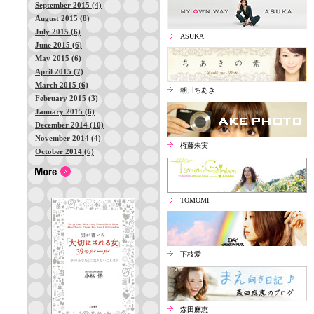
September 2015 (4)
August 2015 (8)
July 2015 (6)
ASUKA
June 2015 (6)
May 2015 (6)
April 2015 (7)
March 2015 (6)
朝川ちあき
February 2015 (3)
January 2015 (6)
December 2014 (10)
November 2014 (4)
権藤朱実
October 2014 (6)
TOMOMI
下枝愛
森田麻恵