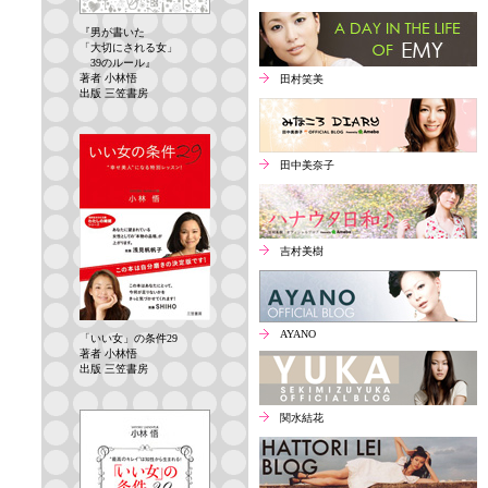
『男が書いた
「大切にされる女」
39のルール』
著者 小林悟
田村笑美
出版 三笠書房
田中美奈子
吉村美樹
AYANO
「いい女」の条件29
著者 小林悟
出版 三笠書房
関水結花