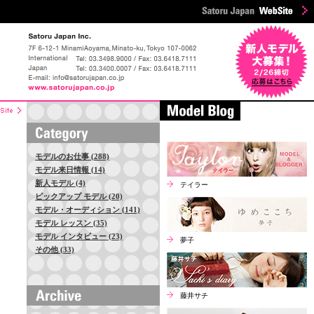
モデルのお仕事 (288)
モデル来日情報 (14)
新人モデル (4)
テイラー
ピックアップ モデル (20)
モデル・オーディション (141)
モデル レッスン (35)
モデル インタビュー (23)
夢子
その他 (33)
藤井サチ