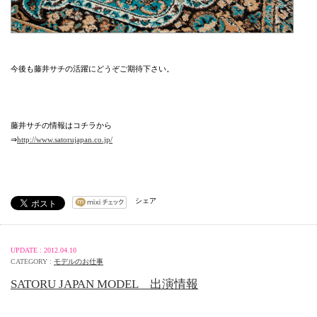
今後も藤井サチの活躍にどうぞご期待下さい。
藤井サチの情報はコチラから
⇒
http://www.satorujapan.co.jp/
シェア
UPDATE : 2012.04.10
CATEGORY :
モデルのお仕事
SATORU JAPAN MODEL 出演情報