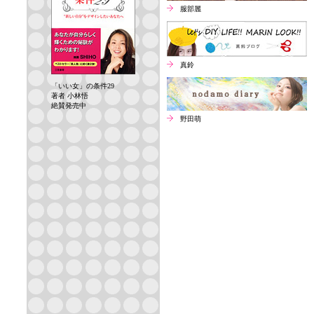
服部麗
真鈴
「いい女」の条件29
著者 小林悟
絶賛発売中
野田萌