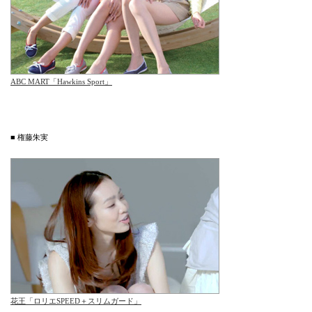
ABC MART「Hawkins Sport」
■ 権藤朱実
花王「ロリエSPEED＋スリムガード」