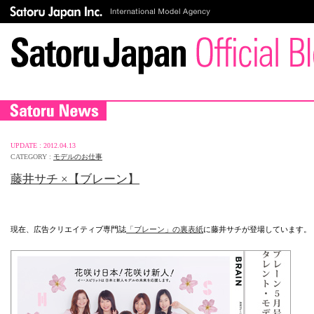
UPDATE : 2012.04.13
CATEGORY :
モデルのお仕事
藤井サチ ×【ブレーン】
現在、広告クリエイティブ専門誌
「ブレーン」の裏表紙
に藤井サチが登場しています。