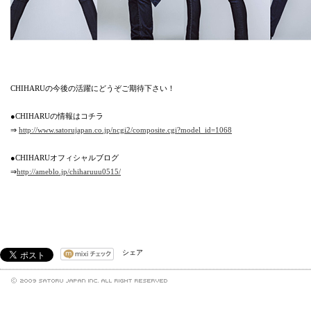
CHIHARUの今後の活躍にどうぞご期待下さい！
●CHIHARUの情報はコチラ
⇒
http://www.satorujapan.co.jp/ncgi2/composite.cgi?model_id=1068
●CHIHARUオフィシャルブログ
⇒
http://ameblo.jp/chiharuuu0515/
シェア