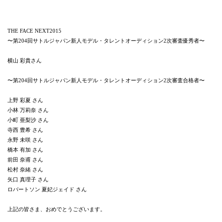
THE FACE NEXT2015
〜第204回サトルジャパン新人モデル・タレントオーディション2次審査優秀者〜
横山 彩貴さん
〜第204回サトルジャパン新人モデル・タレントオーディション2次審査合格者〜
上野 彩夏 さん
小林 万莉奈 さん
小町 亜梨沙 さん
寺西 豊希 さん
永野 未咲 さん
橋本 有加 さん
前田 奈甫 さん
松村 奈緒 さん
矢口 真理子 さん
ロバートソン 夏妃ジェイド さん
上記の皆さま、おめでとうございます。