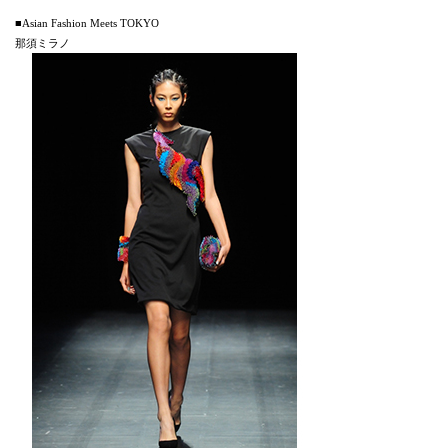
■Asian Fashion Meets TOKYO
那須ミラノ