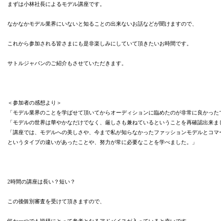
まずは小林社長によるモデル講座です。
なかなかモデル業界にいないと知ることの出来ないお話などが聞けますので、
これから参加される皆さまにも是非楽しみにしていて頂きたいお時間です。
サトルジャパンのご紹介もさせていただきます。
＜参加者の感想より＞
「モデル業界のことを学ばせて頂いてからオーディションに臨めたのが非常に良かった
「モデルの世界は華やかなだけでなく、厳しさも兼ねているということを再確認出来ま
「講座では、モデルへの美しさや、今まで私が知らなかったファッションモデルとコマ
というタイプの違いがあったことや、努力が常に必要なことを学べました。」
2時間の講座は長い？短い？
この後個別審査を受けて頂きますので、