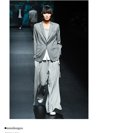
■mintdesigns