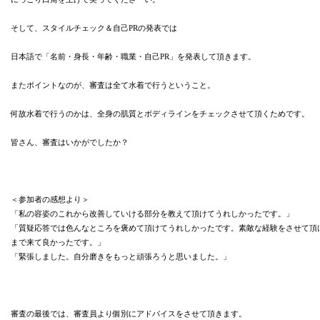
そして、スタイルチェック＆自己PRの発表では
日本語で「名前・身長・年齢・職業・自己PR」を発表して頂きます。
またポイントなのが、審査は全て水着で行うということ。
何故水着で行うのかは、全身の肌質とボディラインをチェックさせて頂くためです。
皆さん、審査はいかがでしたか？
＜参加者の感想より＞
「私の容姿のこれから改善していける部分を教えて頂けてうれしかったです。」
「質疑応答では色んなところを褒めて頂けてうれしかったです。素敵な経験をさせて頂
まで来て良かったです。」
「緊張しました。自分磨きをもっと頑張ろうと思いました。」
審査の最後では、審査員より個別にアドバイスをさせて頂きます。