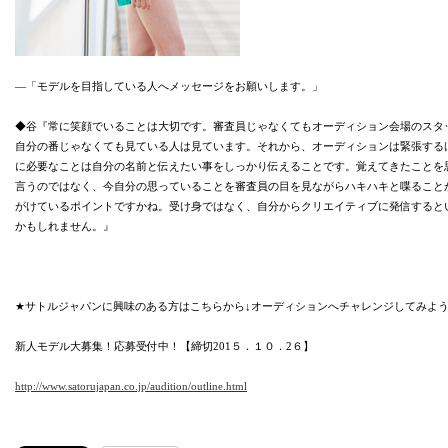
―「モデルを目指している人へメッセージをお願いします。」
◆谷『常に笑顔でいることは大切です。審査員じゃなくてもオーディション会場のスタ
自分の番じゃなくても見ている人は見ています。それから、オーディションは緊張する
に必要なことは自分の名前と伝えたい事をしっかり伝えることです。覚えてきたことを
言うのではなく、今自分の思っていることを審査員の目を見ながらハキハキと喋ること
がけているポイントですかね。受け身ではなく、自分からクリエイティブに発信すると
かもしれません。』
★サトルジャパンに興味のある方はこちらから↓オーディションへチャレンジしてみよ
新人モデル大募集！応募受付中！【締切201５．１０．2６】
http://www.satorujapan.co.jp/audition/outline.html